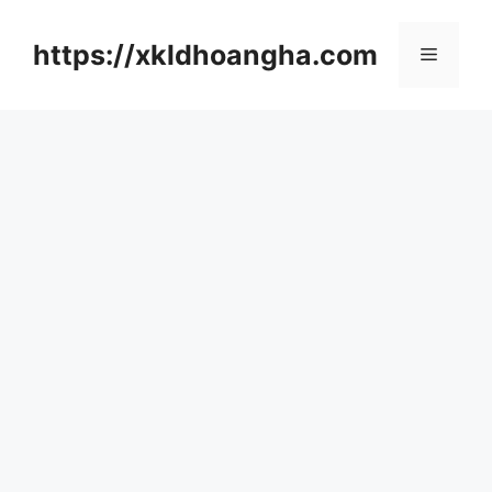
컨
텐
https://xkldhoangha.com
메
츠
로
뉴
건
너
뛰
기