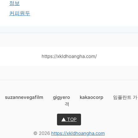
정보
커피원두
https://xkldhoangha.com/
suzannevegafilm
gigyero
kakaocorp
임플란트 가
격
▲ TOP
© 2026
https://xkldhoangha.com