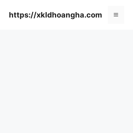
컨
텐
https://xkldhoangha.com
메
츠
로
뉴
건
너
뛰
기