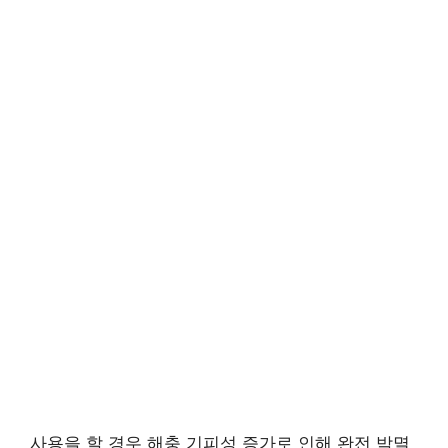
사용을 할 경우 해충 기피성 증가로 인해 완전 박멸