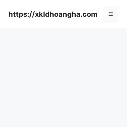
컨
텐
https://xkldhoangha.com
메
츠
로
뉴
건
너
뛰
기