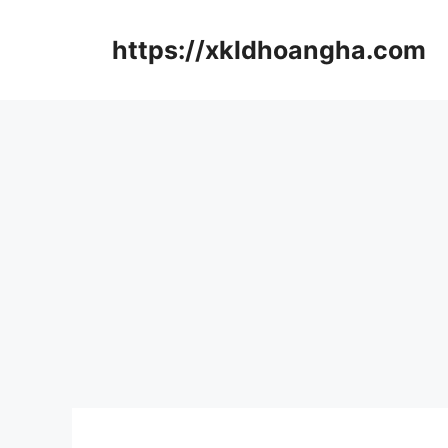
컨
텐
https://xkldhoangha.com
츠
로
건
너
뛰
기