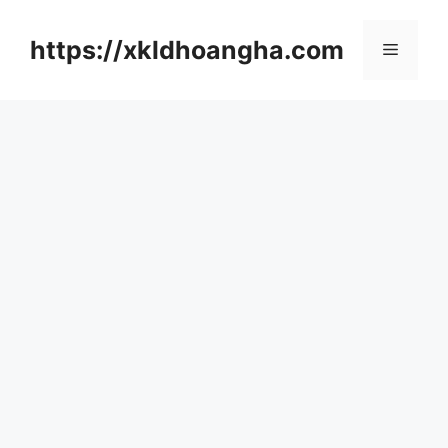
컨
텐
https://xkldhoangha.com
메
츠
로
뉴
건
너
뛰
기