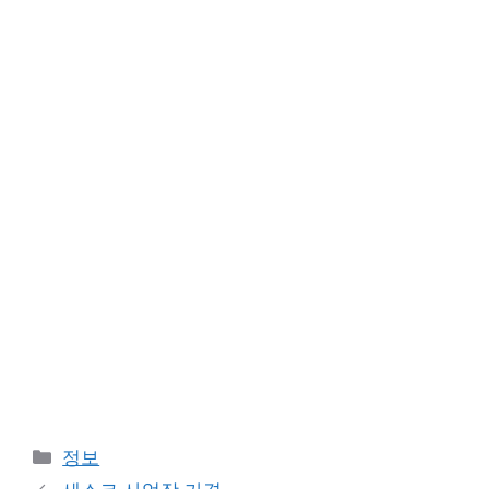
카
정보
테