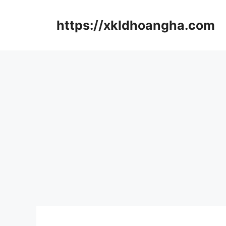
컨
텐
https://xkldhoangha.com
츠
로
건
너
뛰
기