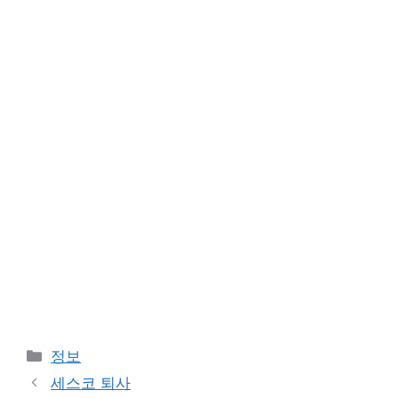
카
정보
테
세스코 퇴사
고