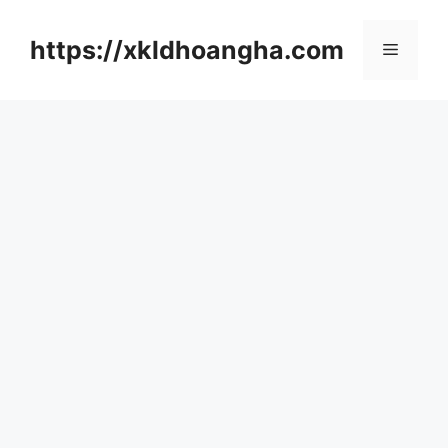
컨
텐
https://xkldhoangha.com
메
츠
로
뉴
건
너
뛰
기