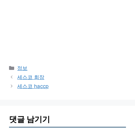
카
정보
테
세스코 회장
고
세스코 haccp
리
댓글 남기기