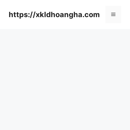
컨
텐
https://xkldhoangha.com
메
츠
로
뉴
건
너
뛰
기