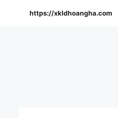
컨
텐
https://xkldhoangha.com
츠
로
건
너
뛰
기