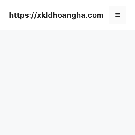
컨
텐
https://xkldhoangha.com
메
츠
로
뉴
건
너
뛰
기