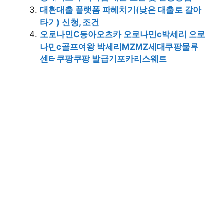
대환대출 플랫폼 파헤치기(낮은 대출로 갈아
타기) 신청, 조건
오로나민C동아오츠카 오로나민c박세리 오로
나민c골프여왕 박세리MZMZ세대쿠팡물류
센터쿠팡쿠팡 발급기포카리스웨트