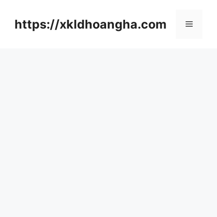
컨
텐
https://xkldhoangha.com
메
츠
로
뉴
건
너
뛰
기