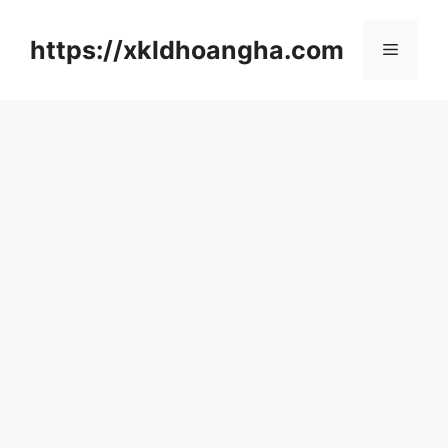
컨
텐
https://xkldhoangha.com
메
츠
로
뉴
건
너
뛰
기