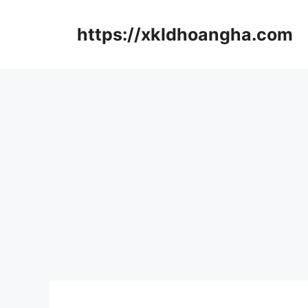
컨
텐
https://xkldhoangha.com
츠
로
건
너
뛰
기