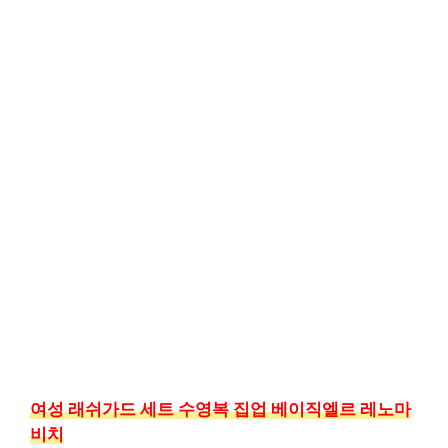
여성 래쉬가드 세트 수영복 집업 베이직엘르 레노마
비치