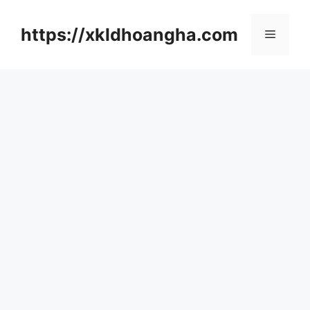
컨
텐
https://xkldhoangha.com
메
츠
로
뉴
건
너
뛰
기