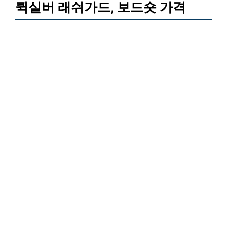
퀵실버 래쉬가드, 보드숏 가격