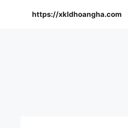
컨
텐
https://xkldhoangha.com
츠
로
건
너
뛰
기