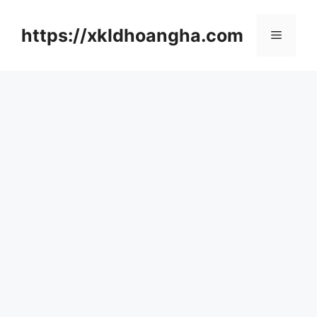
컨
텐
https://xkldhoangha.com
메
츠
로
뉴
건
너
뛰
기