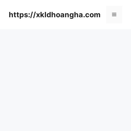
컨
텐
https://xkldhoangha.com
메
츠
로
뉴
건
너
뛰
기