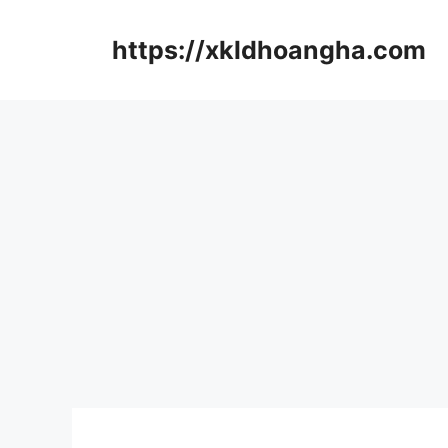
컨
텐
https://xkldhoangha.com
츠
로
건
너
뛰
기