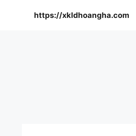
컨
텐
https://xkldhoangha.com
츠
로
건
너
뛰
기