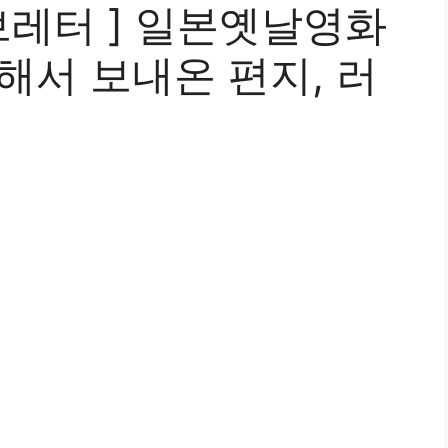
레터 ] 일본옛날영화
해서 보내온 편지, 러