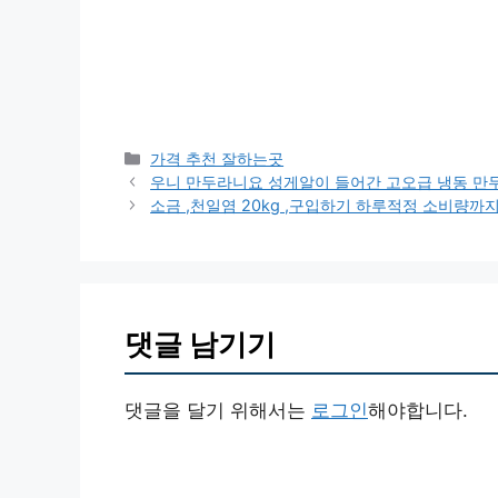
카
가격 추천 잘하는곳
테
우니 만두라니요 성게알이 들어간 고오급 냉동 만두
고
소금 ,천일염 20kg ,구입하기 하루적정 소비량까
리
댓글 남기기
댓글을 달기 위해서는
로그인
해야합니다.