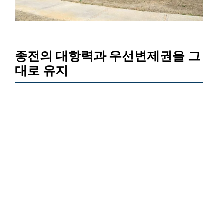
종전의 대항력과 우선변제권을 그
대로 유지