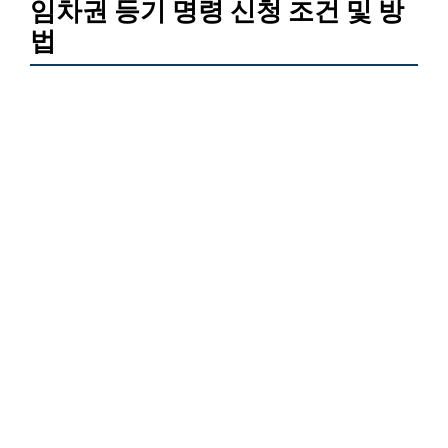
임차권 등기 명령 신청 조건 및 방
법