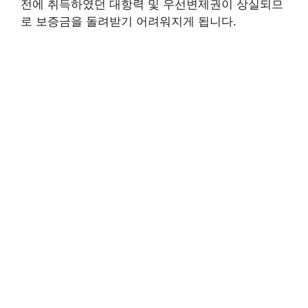
전에 취득하였던 대항력 및 우선변제권이 상실되므
로 보증금을 돌려받기 어려워지게 됩니다.