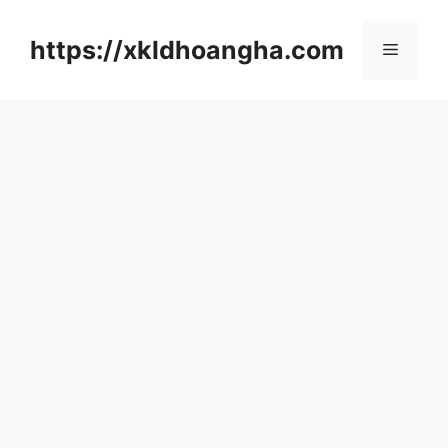
컨
텐
https://xkldhoangha.com
메
츠
로
뉴
건
너
뛰
기