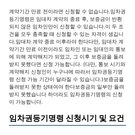
계약기간 만료 전이라면 신청할 수 없습니다.임차권
등기명령은 임대차 계약의 종료 후, 보증금이 반환
되지 않은 임차인만이 신청할 수 있습니다.이 두 조
건을 모두 충족할 때 신청할 수 있는 자격이 생깁니
다.임대차 계약 종료 이후라야 한다다만, 임대차 계
약기간 만료 이전이라도 임차인 또는 임대인의 통보
에 의해 계약해지가 되었고, 그 이후 보증금을 돌려
받지 못했다면 신청 가능합니다. (다만, 통보 시기와
계약해지 신청인이 누구냐에 따라서 임차권등기명
령 신청 가능 기간이 달라질 수 있습니다.)보증금을
돌려받지 못한 상태여야 한다보증금의 일부만 돌려
받지 못했습니다 하더라도 임차권등기명령의 신청
이 가능합니다.
임차권등기명령 신청시기 및 요건