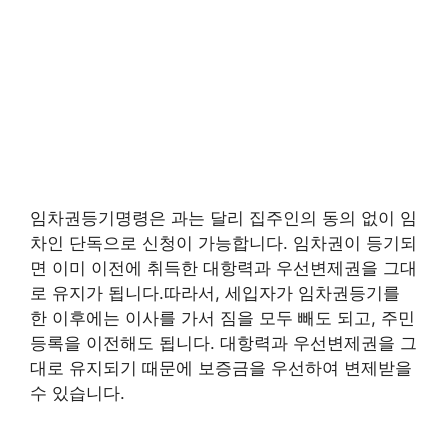
임차권등기명령은 과는 달리 집주인의 동의 없이 임
차인 단독으로 신청이 가능합니다. 임차권이 등기되
면 이미 이전에 취득한 대항력과 우선변제권을 그대
로 유지가 됩니다.따라서, 세입자가 임차권등기를
한 이후에는 이사를 가서 짐을 모두 빼도 되고, 주민
등록을 이전해도 됩니다. 대항력과 우선변제권을 그
대로 유지되기 때문에 보증금을 우선하여 변제받을
수 있습니다.