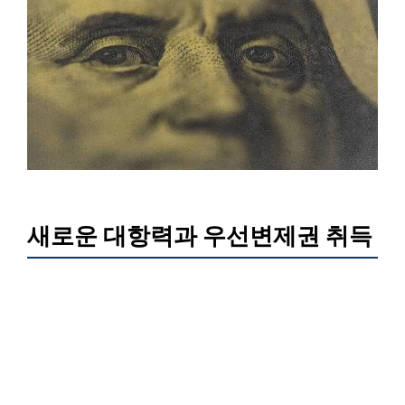
새로운 대항력과 우선변제권 취득