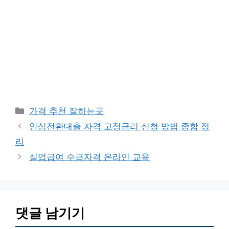
카
가격 추천 잘하는곳
테
안심전환대출 자격 고정금리 신청 방법 종합 정
고
리
리
실업급여 수급자격 온라인 교육
댓글 남기기