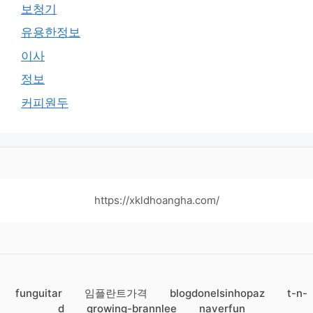
보청기
유용한정보
이사
정보
커피원두
https://xkldhoangha.com/
funguitar
임플란트가격
blogdonelsinhopaz
t-n-
d
growing-brannlee
naverfun