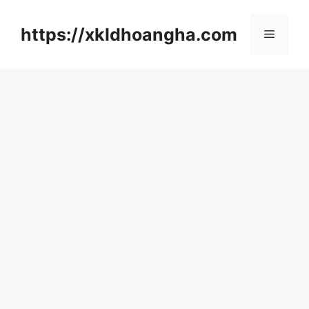
컨
텐
https://xkldhoangha.com
메
츠
로
뉴
건
너
뛰
기