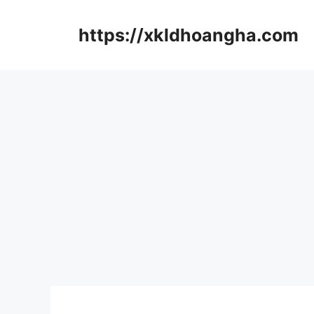
컨
텐
https://xkldhoangha.com
츠
로
건
너
뛰
기