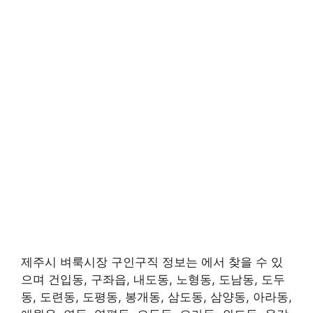
제주시 벼룩시장 구인구직 정보는 에서 찾을 수 있
으며 건입동, 구좌읍, 내도동, 노형동, 도남동, 도두
동, 도련동, 도평동, 봉개동, 삼도동, 삼양동, 아라동,