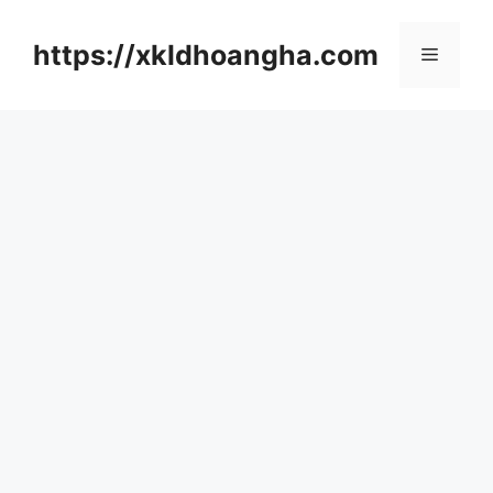
컨
텐
https://xkldhoangha.com
메
츠
로
뉴
건
너
뛰
기