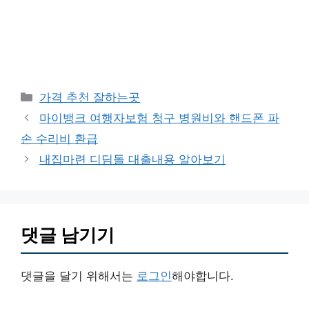
카
가격 추천 잘하는곳
테
마이뱅크 여행자보험 청구 병원비와 핸드폰 파
고
손 수리비 환급
리
내집마련 디딤돌 대출내용 알아보기
댓글 남기기
댓글을 달기 위해서는
로그인
해야합니다.