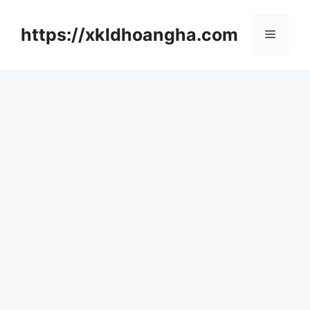
컨
텐
https://xkldhoangha.com
메
츠
로
뉴
건
너
뛰
기