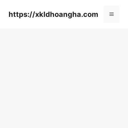
컨
텐
https://xkldhoangha.com
메
츠
로
뉴
건
너
뛰
기