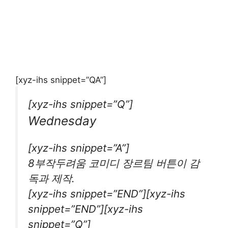
[xyz-ihs snippet=”QA”]
[xyz-ihs snippet=”Q”]
Wednesday
[xyz-ihs snippet=”A”]
8부작두려움 코미디 장르팀 버튼이 감
독과 제작.
[xyz-ihs snippet=”END”][xyz-ihs
snippet=”END”][xyz-ihs
snippet=”Q”]