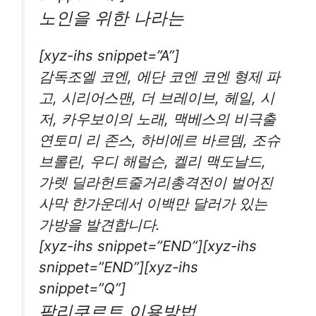
노인을 위한 나라는
[xyz-ihs snippet=”A”]
감독조엘 코엔, 에단 코엔 코엔 형제 파
고, 시리어스맨, 더 브레이브, 헤일, 시
저, 카우보이의 노래, 맥베스의 비극출
연토미 리 존스, 하비에르 바르뎀, 조슈
브롤린, 우디 해럴슨, 켈리 맥도날드,
가렛 딜라헌트줄거리총격전이 벌어진
사막 한가운데서 이백만 달러가 있는
가방을 발견합니다.
[xyz-ihs snippet=”END”][xyz-ihs
snippet=”END”][xyz-ihs
snippet=”Q”]
팜리쿠르트 이용방법