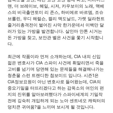
맨, 더 브레이브, 헤일, 시저, 카우보이의 노래, 맥베
스의 비극출연토미 리 존스, 하비에르 바르뎀, 조슈
브롤린, 우디 해럴슨, 켈리 맥도날드, 가렛 딜라헌트
줄거리총격전이 벌어진 사막 한가운데서 이백만 달
러가 있는 가방을 발견합니다. 살인마 안톤 시거는
돈 가방을 찾고, 보안관 벨은 사건을 쫓기 시작합니
다.
최근에 작품이라 먼저 소개하는데, CIA 내의 신입
젋은 변호사가 CIA 스파이 사건에 휘말리면서 죽을
고비를 넘기며 당면해 있는 문제들을 해결해나가는
청춘물 스런 트랜디한 첩보미드 입니다. 시즌1은
CIA정보요원이 아닌 변호사로 들어왔는데, CIA의
중요기밀을 터뜨리겠다고 하는 감옥소의 여인의 편
지의 진위를 알아보려했다가 스파이세계의 기밀작
전에 깊숙히 개입하게 되는 노아 센트네오 캐릭터의
덩치큰 귀여움?을 느끼며 보시게 될 것입니다.