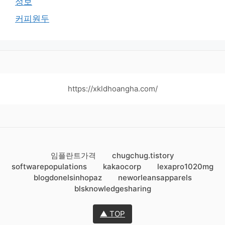
정보
커피원두
https://xkldhoangha.com/
임플란트가격
chugchug.tistory
softwarepopulations
kakaocorp
lexapro1020mg
blogdonelsinhopaz
neworleansapparels
blsknowledgesharing
▲ TOP