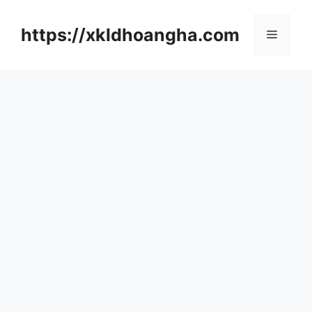
컨
텐
https://xkldhoangha.com
메
츠
로
뉴
건
너
뛰
기