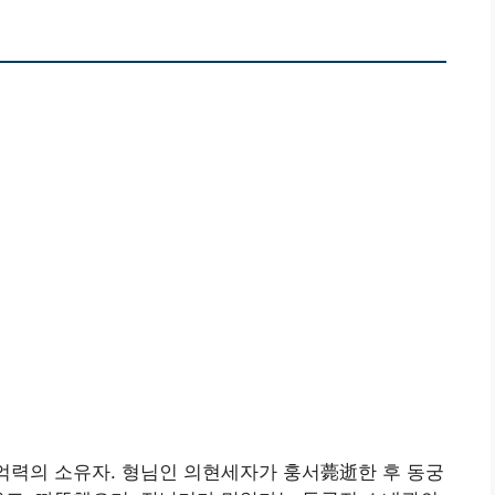
기억력의 소유자. 형님인 의현세자가 훙서薨逝한 후 동궁