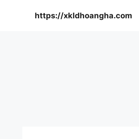
컨
텐
https://xkldhoangha.com
츠
로
건
너
뛰
기