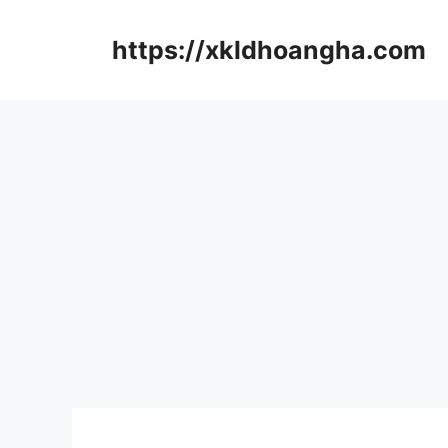
컨
텐
https://xkldhoangha.com
츠
로
건
너
뛰
기