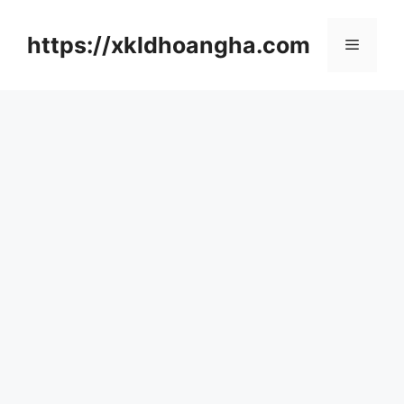
컨
텐
https://xkldhoangha.com
메
츠
로
뉴
건
너
뛰
기