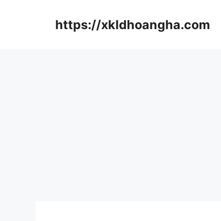
컨
텐
https://xkldhoangha.com
츠
로
건
너
뛰
기