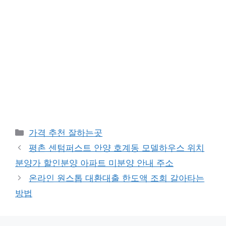
카
가격 추천 잘하는곳
테
평촌 센텀퍼스트 안양 호계동 모델하우스 위치
고
분양가 할인분양 아파트 미분양 안내 주소
리
온라인 원스톱 대환대출 한도액 조회 갈아타는
방법