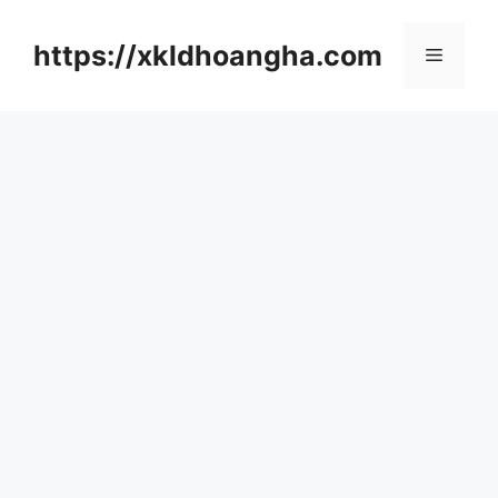
컨
텐
https://xkldhoangha.com
메
츠
로
뉴
건
너
뛰
기