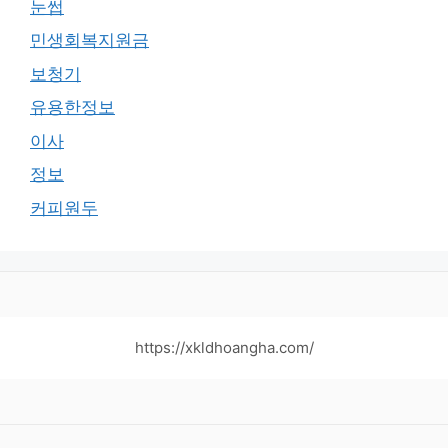
눈썹
민생회복지원금
보청기
유용한정보
이사
정보
커피원두
https://xkldhoangha.com/