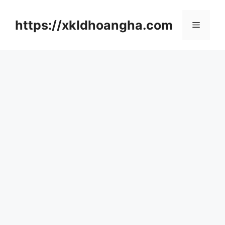
컨
텐
https://xkldhoangha.com
메
츠
로
뉴
건
너
뛰
기