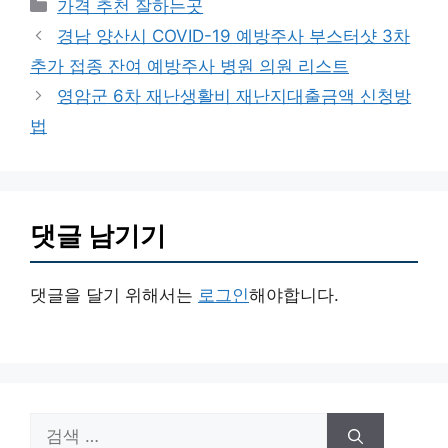
카
가격 추천 잘하는곳
테
경남 양산시 COVID-19 예방주사 부스터샷 3차
고
추가 접종 잔여 예방주사 병원 의원 리스트
리
영암군 6차 재난생활비 재난지대출금액 신청방
법
댓글 남기기
댓글을 달기 위해서는
로그인
해야합니다.
검