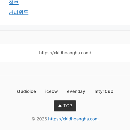
정보
커피원두
https://xkldhoangha.com/
studioice
icecw
evenday
mty1090
▲ TOP
© 2026
https://xkldhoangha.com