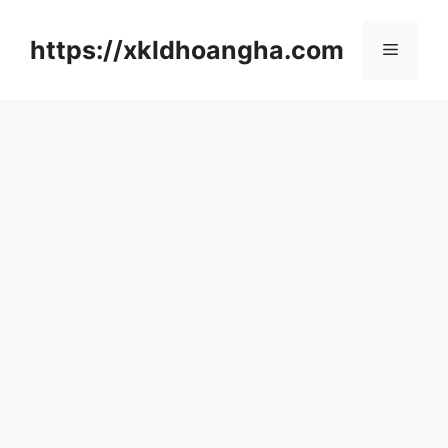
컨
텐
https://xkldhoangha.com
메
츠
로
뉴
건
너
뛰
기