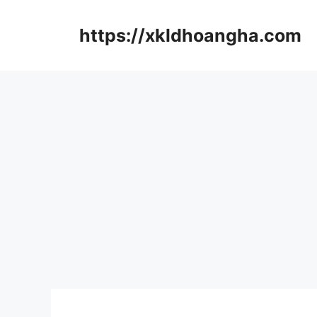
컨
텐
https://xkldhoangha.com
츠
로
건
너
뛰
기