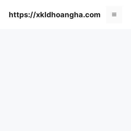
컨
텐
https://xkldhoangha.com
메
츠
로
뉴
건
너
뛰
기