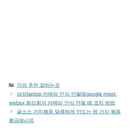
카
가격 추천 잘하는곳
테
삼성laptop 카메라 인식 안될때google meet,
고
webex 화상회의 카메라 인식 안될 때 조치 방법
리
굴소스 가지볶음 달콤하게 만드는 법 가지 볶음
황금레시피