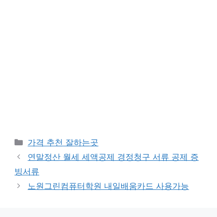
카
가격 추천 잘하는곳
테
연말정산 월세 세액공제 경정청구 서류 공제 증
고
빙서류
리
노원그린컴퓨터학원 내일배움카드 사용가능