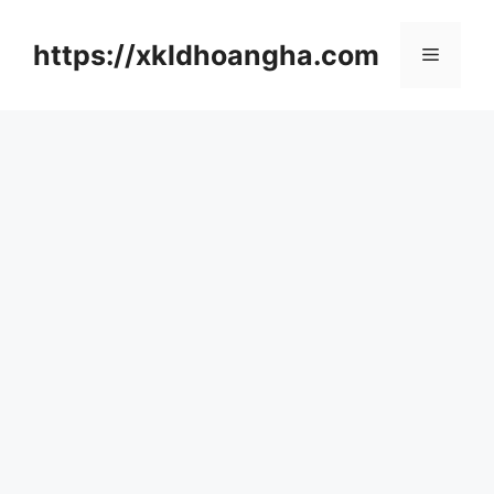
컨
텐
https://xkldhoangha.com
메
츠
로
뉴
건
너
뛰
기