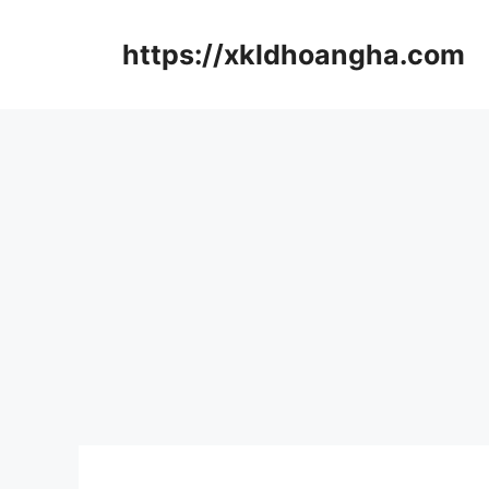
컨
텐
https://xkldhoangha.com
츠
로
건
너
뛰
기