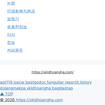
눈썹
민생회복지원금
보청기
유용한정보
이사
정보
커피원두
https://xkldhoangha.com/
apt119
icecw
bestgodoc
funguitar
reportit.tistory
dojangmakpa
xkldhoangha
bagdadrap
▲ TOP
© 2026
https://xkldhoangha.com