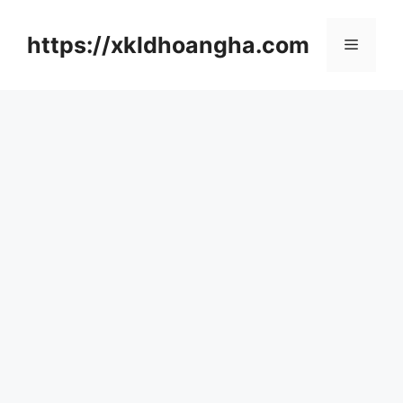
컨
텐
https://xkldhoangha.com
메
츠
로
뉴
건
너
뛰
기