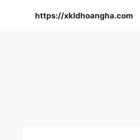
컨
텐
https://xkldhoangha.com
츠
로
건
너
뛰
기