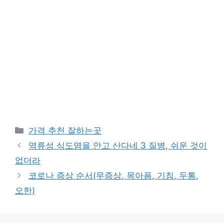
카
가격 추천 잘하는곳
테
역류성 식도염을 안고 산다네 3 질병, 쉬운 것이
고
없더라
리
코로나 증상 순서(무증상, 목아픔, 기침, 두통,
오한)