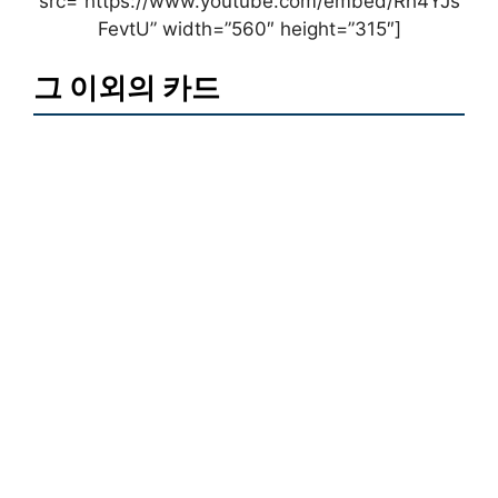
src=”https://www.youtube.com/embed/Rh4YJs
FevtU” width=”560″ height=”315″]
그 이외의 카드