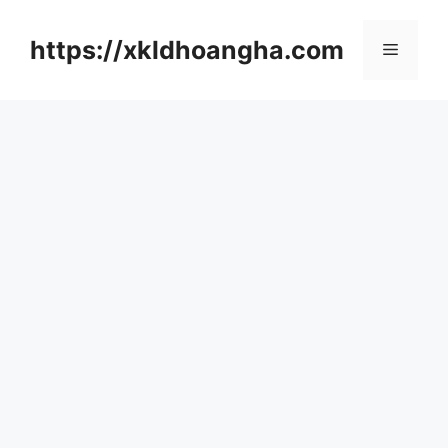
컨
텐
https://xkldhoangha.com
메
츠
로
뉴
건
너
뛰
기