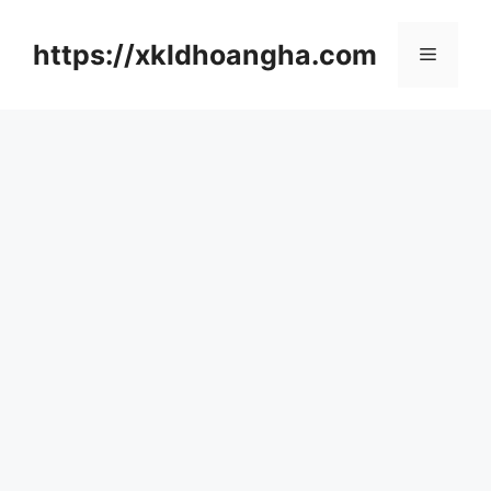
컨
텐
https://xkldhoangha.com
메
츠
로
뉴
건
너
뛰
기