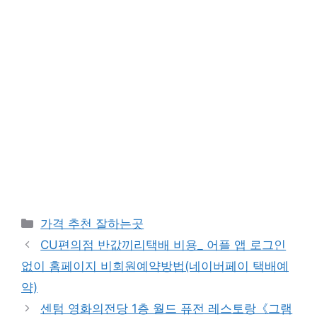
카
가격 추천 잘하는곳
테
CU편의점 반값끼리택배 비용_ 어플 앱 로그인
고
없이 홈페이지 비회원예약방법(네이버페이 택배예
리
약)
센텀 영화의전당 1층 월드 퓨전 레스토랑《그램