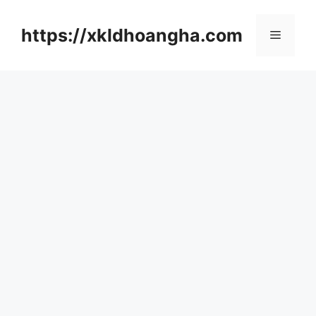
컨
텐
https://xkldhoangha.com
메
츠
로
뉴
건
너
뛰
기