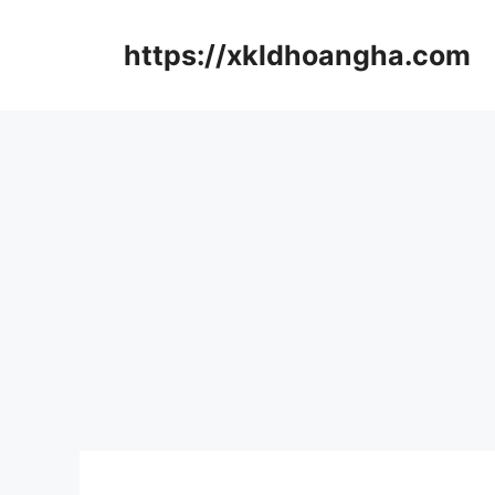
컨
텐
https://xkldhoangha.com
츠
로
건
너
뛰
기