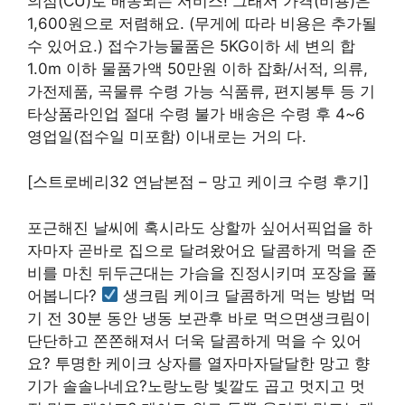
의점(CU)로 배송되는 서비스! 그래서 가격(비용)은
1,600원으로 저렴해요. (무게에 따라 비용은 추가될
수 있어요.) 접수가능물품은 5KG이하 세 변의 합
1.0m 이하 물품가액 50만원 이하 잡화/서적, 의류,
가전제품, 곡물류 수령 가능 식품류, 편지봉투 등 기
타상품라인업 절대 수령 불가 배송은 수령 후 4~6
영업일(접수일 미포함) 이내로는 거의 다.
[스트로베리32 연남본점 – 망고 케이크 수령 후기]
포근해진 날씨에 혹시라도 상할까 싶어서픽업을 하
자마자 곧바로 집으로 달려왔어요 달콤하게 먹을 준
비를 마친 뒤두근대는 가슴을 진정시키며 포장을 풀
어봅니다?
생크림 케이크 달콤하게 먹는 방법 먹
기 전 30분 동안 냉동 보관후 바로 먹으면생크림이
단단하고 쫀쫀해져서 더욱 달콤하게 먹을 수 있어
요? 투명한 케이크 상자를 열자마자달달한 망고 향
기가 솔솔나네요?노랑노랑 빛깔도 곱고 멋지고 멋