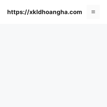
컨
텐
https://xkldhoangha.com
메
츠
로
뉴
건
너
뛰
기