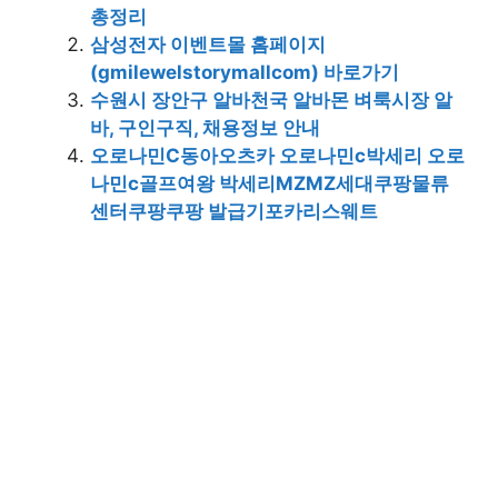
총정리
삼성전자 이벤트몰 홈페이지
(gmilewelstorymallcom) 바로가기
수원시 장안구 알바천국 알바몬 벼룩시장 알
바, 구인구직, 채용정보 안내
오로나민C동아오츠카 오로나민c박세리 오로
나민c골프여왕 박세리MZMZ세대쿠팡물류
센터쿠팡쿠팡 발급기포카리스웨트