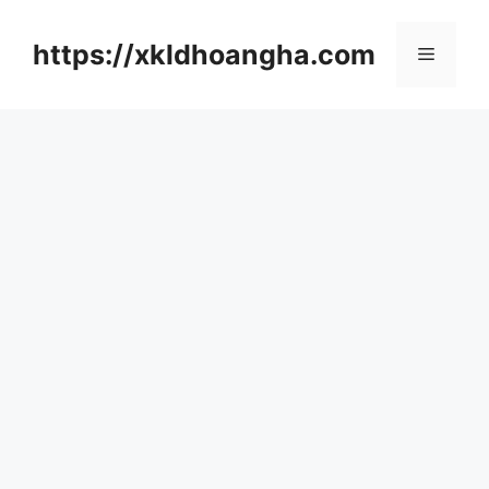
컨
텐
https://xkldhoangha.com
메
츠
로
뉴
건
너
뛰
기