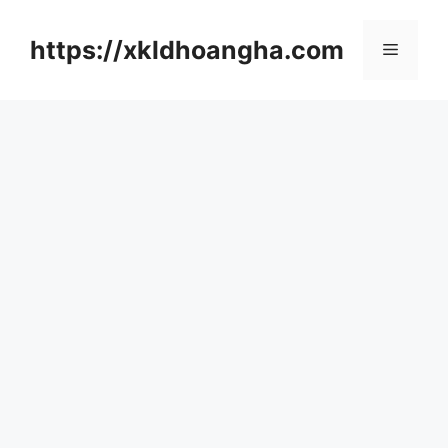
컨
텐
https://xkldhoangha.com
메
츠
로
뉴
건
너
뛰
기