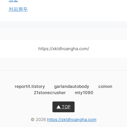
커피원두
https://xkldhoangha.com/
reportit.tistory
garlandautobody
coinon
21stonecrusher
mty1090
▲ TOP
© 2026
https://xkldhoangha.com