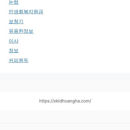
눈썹
민생회복지원금
보청기
유용한정보
이사
정보
커피원두
https://xkldhoangha.com/