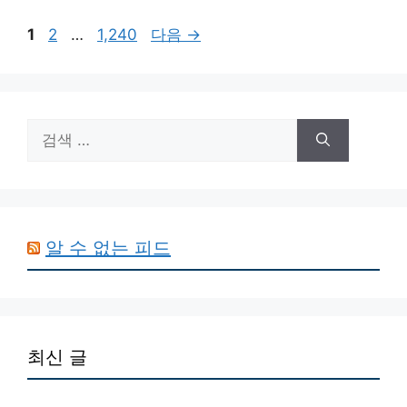
리
페
페
페
1
2
…
1,240
다음
→
이
이
이
지
지
지
검
색:
알 수 없는 피드
최신 글