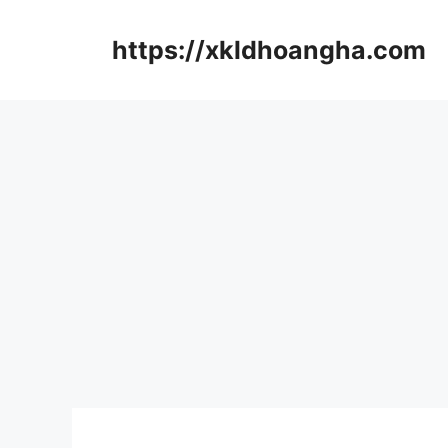
컨
텐
https://xkldhoangha.com
츠
로
건
너
뛰
기