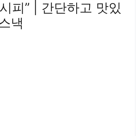
시피” | 간단하고 맛있
 스낵