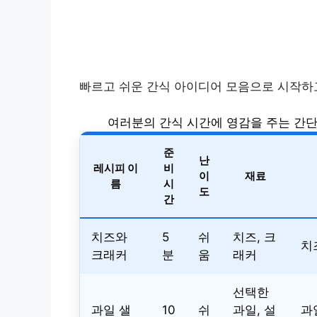
빠르고 쉬운 간식 아이디어 모음으로 시작하
여러분의 간식 시간에 영감을 주는 간단
준
난
레시피 이
비
이
재료
름
시
도
간
치즈와
5
쉬
치즈, 크
치
크래커
분
움
래커
선택한
과일 샐
10
쉬
과일, 설
과