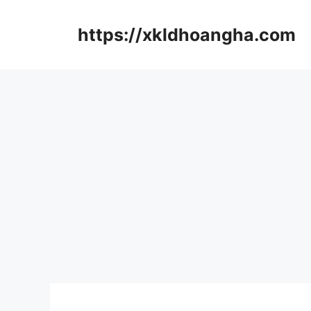
컨
텐
https://xkldhoangha.com
츠
로
건
너
뛰
기