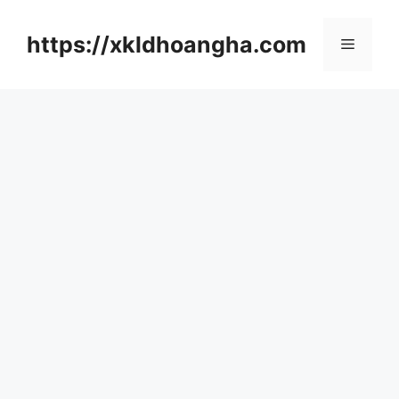
컨
텐
https://xkldhoangha.com
메
츠
로
뉴
건
너
뛰
기